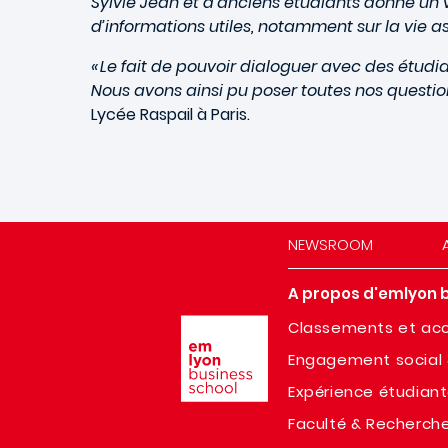
Sylvie Jean et d’anciens étudiants donne un v
d’informations utiles, notamment sur la vie asso
« Le fait de pouvoir dialoguer avec des étudi
Nous avons ainsi pu poser toutes nos questions 
Lycée Raspail à Paris.
NEWSROOM
A propos d'emlyon 
Image
Classements et acc
Engagement social 
Expérience étudian
Faculté & Recherch