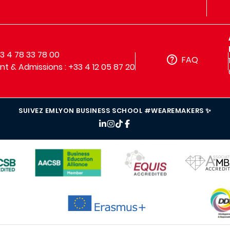
33 4 78 33 78 00
FAQ
t & Admissions : +33 4 12 05 87 20
SUIVEZ EMLYON BUSINESS SCHOOL #WEAREMAKERS ✨
IMAGE
IMAGE
IMAGE
IMAG
IMAGE