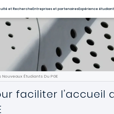
ulté et Recherche
Entreprises et partenaires
Expérience étudian
Des Nouveaux Étudiants Du PGE
our faciliter l’accuei
E