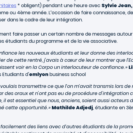
itaires
* obligent) pendant une heure avec
Sylvie Jean
ème ou 4ème année. L’occasion de faire connaissance, de 
er dans le cadre de leur intégration.
ement faire passer un certain nombre de messages autour de
les étudiants du programme et de la vie associative.
iance les nouveaux étudiants et leur donne des interlocu
r de cette rentré, j'avais à cœur de leur montrer que l’E
puissent voir en la Corpo un interlocuteur de confiance. »
L
 Etudiants d'
emlyon
business school
 je voulais transmettre ce que l’on m’avait transmis lors d
ar des oraux et n'ont pas eu de procédure d'intégration c
e, il est essentiel que nous, anciens, soient aussi acteurs
é cette opportunité. »
Mathilde Adjedj
, étudiante en 
 facilement des liens avec d’autres étudiants de la promo