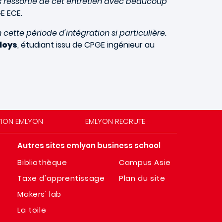
is ressortie de cet entretien avec beaucoup
E ECE.
ette période d'intégration si particulière.
loys
, étudiant issu de CPGE ingénieur au
TION EMLYON
EMLYON RECRUTE
Autres sites emlyon business school
Bibliothèque
Campus Asie
Taxe d'apprentissage
Plan du site
Makers' lab
La toile