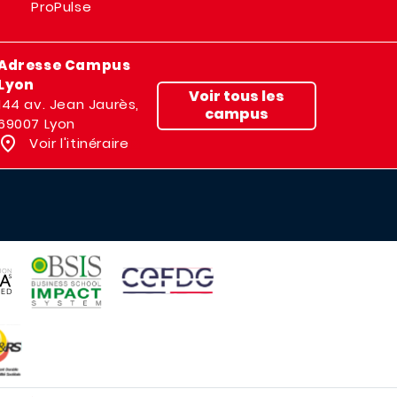
ProPulse
Adresse Campus
Lyon
Voir tous les
144 av. Jean Jaurès,
campus
69007 Lyon
Voir l'itinéraire
IMAGE
IMAGE
E