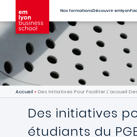
Aller au contenu principal
Nos formations
Découvrir emlyon
Fac
Accueil
Des Initiatives Pour Faciliter L’accueil 
Des initiatives p
étudiants du PG