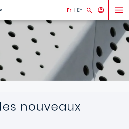
MENU
Fr
En
te
l des nouveaux