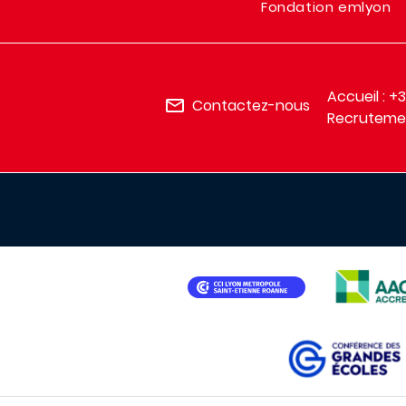
Fondation emlyon
Accueil : +
Contactez-nous
Recrutemen
IMAGE
IMAGE
IMAGE