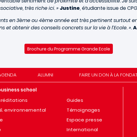
éritable sentiment de proximité et d'accessibilité. Je su
ciative, très riche ici. »
Justine
, étudiante issue de CPG
ants en 3ème ou 4ème année est très pertinent surtout en c
et obtenir des conseils concrets sur la vie à l’Ecole. ».
A
Brochure du Programme Grande Ecole
AGENDA
ALUMNI
FAIRE UN DON À LA FONDA
business school
réditations
Guides
& environnemental
Témoignages
te
Espace presse
e
International