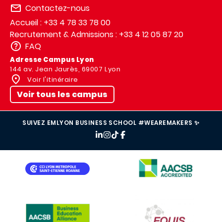
Contactez-nous
Accueil : +33 4 78 33 78 00
Recrutement & Admissions : +33 4 12 05 87 20
FAQ
Adresse Campus Lyon
144 av. Jean Jaurès, 69007 Lyon
Voir l'itinéraire
Voir tous les campus
SUIVEZ EMLYON BUSINESS SCHOOL #WEAREMAKERS ✨
IMAGE
IMAGE
IMAGE
IMAGE