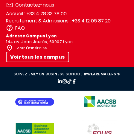
Contactez-nous
Accueil : +33 4 78 33 78 00
Recrutement & Admissions : +33 4 12 05 87 20
FAQ
Adresse Campus Lyon
144 av. Jean Jaurès, 69007 Lyon
Voir l'itinéraire
Voir tous les campus
SUIVEZ EMLYON BUSINESS SCHOOL #WEAREMAKERS ✨
IMAGE
IMAGE
IMAGE
IMAGE