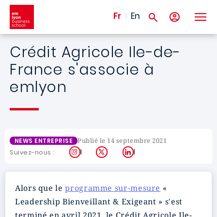
Aller au contenu principal
Fr
En
Crédit Agricole Ile-de-
France s'associe à
emlyon
Publié le 14 septembre 2021
NEWS ENTREPRISE
Instagram
X
LinkedIn
Suivez-nous :
Alors que le
programme sur-mesure
«
Leadership Bienveillant & Exigeant » s'est
terminé en avril 2021, le Crédit Agricole Ile-