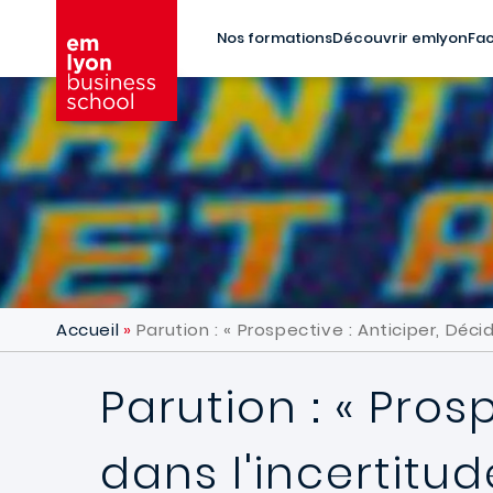
Aller au contenu principal
Nos formations
Découvrir emlyon
Fac
Accueil
Parution : « Prospective : Anticiper, Déci
Parution : « Pros
dans l'incertitud