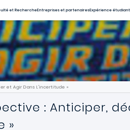
ulté et Recherche
Entreprises et partenaires
Expérience étudian
der et Agir Dans L'incertitude »
pective : Anticiper, dé
e »