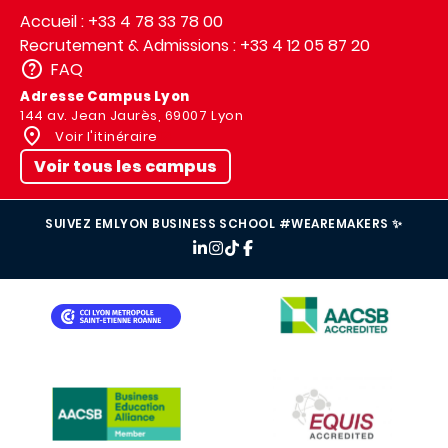
Accueil : +33 4 78 33 78 00
Recrutement & Admissions : +33 4 12 05 87 20
FAQ
Adresse Campus Lyon
144 av. Jean Jaurès, 69007 Lyon
Voir l'itinéraire
Voir tous les campus
SUIVEZ EMLYON BUSINESS SCHOOL #WEAREMAKERS ✨
IMAGE
IMAGE
IMAGE
IMAGE