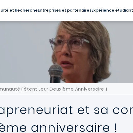
ulté et Recherche
Entreprises et partenaires
Expérience étudian
ommunauté Fêtent Leur Deuxième Anniversaire !
Intrapreneuriat et sa
ième anniversaire !