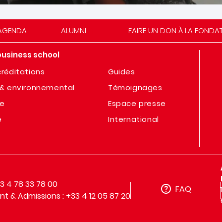
AGENDA
ALUMNI
FAIRE UN DON À LA FONDA
business school
réditations
Guides
& environnemental
Témoignages
te
Espace presse
e
International
33 4 78 33 78 00
FAQ
t & Admissions : +33 4 12 05 87 20