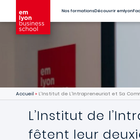
Aller au contenu principal
Nos formations
Découvrir emlyon
Fac
Accueil
L’Institut de L’Intrapreneuriat et Sa C
L’Institut de l’
fêtent leur deux