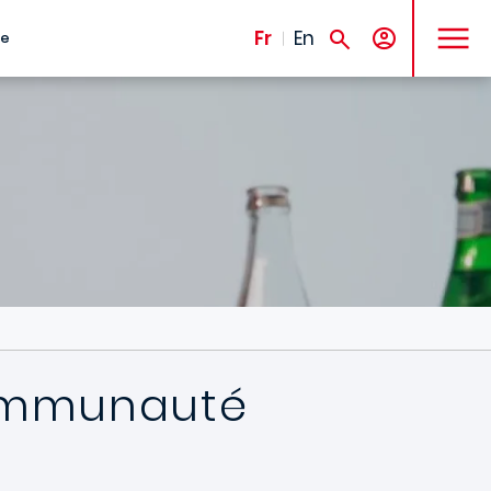
MENU
Fr
En
te
 communauté