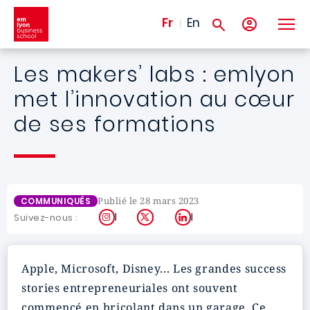
Aller au contenu principal
Fr
En
Les makers’ labs : emlyon
met l’innovation au cœur
de ses formations
Publié le 28 mars 2023
COMMUNIQUÉS
Instagram
X
LinkedIn
Suivez-nous :
Apple, Microsoft, Disney... Les grandes success
stories entrepreneuriales ont souvent
commencé en bricolant dans un garage. Ce