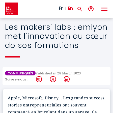
Skip to main content
Fr
En
Les makers’ labs : emlyon
met l’innovation au cœur
de ses formations
Published in 28 March 2023
COMMUNIQUÉS
Instagram
X
LinkedIn
Suivez-nous :
Apple, Microsoft, Disney... Les grandes success
stories entrepreneuriales ont souvent
commencé en bricolant dans un garage. Ce