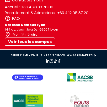
Contactez-nous
Accueil : +33 4 78 33 78 00
Recrutement & Admissions : +33 4 12 05 87 20
FAQ
Adresse Campus Lyon
144 av. Jean Jaurès, 69007 Lyon
Voir l'itinéraire
Voir tous les campus
SUIVEZ EMLYON BUSINESS SCHOOL #WEAREMAKERS ✨
IMAGE
IMAGE
IMAGE
IMAGE