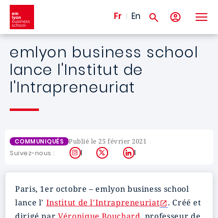
Aller au contenu principal
Fr
En
emlyon business school
lance l'Institut de
l'Intrapreneuriat
Publié le 25 février 2021
COMMUNIQUÉS
Instagram
X
LinkedIn
Suivez-nous :
Paris, 1er octobre – emlyon business school
lance l'
Institut de l'Intrapreneuriat
. Créé et
dirigé par
Véronique Bouchard
, professeur de