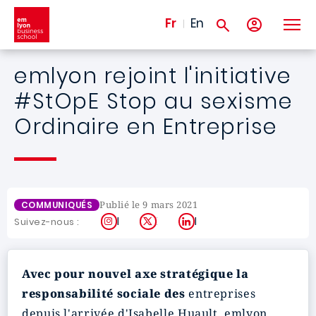
Aller au contenu principal
Fr
En
emlyon rejoint l'initiative
#StOpE Stop au sexisme
Ordinaire en Entreprise
Publié le 9 mars 2021
COMMUNIQUÉS
Instagram
X
LinkedIn
Suivez-nous :
Avec pour nouvel axe stratégique la
responsabilité sociale des
entreprises
depuis l'arrivée d'Isabelle Huault, emlyon