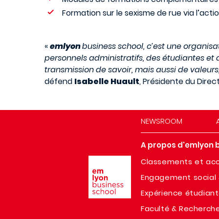
Formation sur le sexisme de rue via l’action
«
emlyon
business school, c’est une organis
personnels administratifs, des étudiantes et 
transmission de savoir, mais aussi de valeurs
défend
Isabelle Huault
, Présidente du Direc
NEWSROOM
A propos d'emlyon 
Image
Classements et acc
Engagement social 
Expérience étudian
Faculté & Recherch