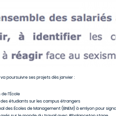
va poursuivre ses projets dès janvier :
de l’École
on des étudiants sur les campus étrangers
nal des Écoles de Management (BNEM) à emlyon pour signa
axés sur le monde du travail avec #balanceton stage