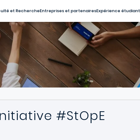
ulté et Recherche
Entreprises et partenaires
Expérience étudian
initiative #StOpE