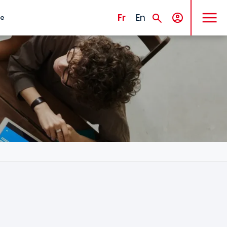
MENU
Fr
En
te