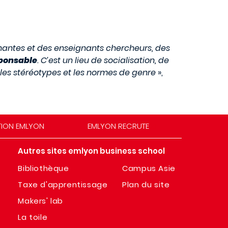
nantes et des enseignants chercheurs, des
sponsable
. C’est un lieu de socialisation, de
e les stéréotypes et les normes de genre
»,
TION EMLYON
EMLYON RECRUTE
Autres sites emlyon business school
Bibliothèque
Campus Asie
Taxe d'apprentissage
Plan du site
Makers' lab
La toile