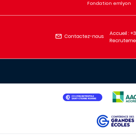
Fondation emlyon
Accueil : +
Contactez-nous
Recrutemen
IMAGE
IMAGE
IMAGE