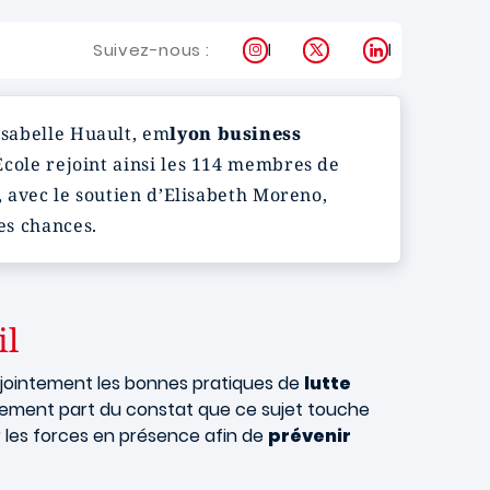
Instagram
X
LinkedIn
Suivez-nous :
Isabelle Huault, em
lyon business
’École rejoint ainsi les 114 membres de
l, avec le soutien d’Elisabeth Moreno,
es chances.
il
onjointement les bonnes pratiques de
lutte
ouvement part du constat que ce sujet touche
er les forces en présence afin de
prévenir