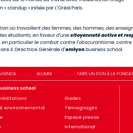
 « standup » initiée par L’Oréal Paris.
ation où travaillent des femmes, des hommes, des enseig
des étudiants, en faveur d’une
citoyenneté active et re
, en particulier le combat contre l’obscurantisme, contr
toire & Directrice Générale d’
emlyon
business school.
AGENDA
ALUMNI
FAIRE UN DON À LA FONDA
business school
réditations
Guides
& environnemental
Témoignages
te
Espace presse
e
International