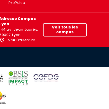
ProPulse
Adresse Campus
Lyon
Voir tous les
144 av. Jean Jaurès,
campus
69007 Lyon
Voir l'itinéraire
IMAGE
IMAGE
E