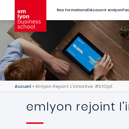
Aller au contenu principal
Nos formations
Découvrir emlyon
Fac
Accueil
Emlyon Rejoint L'initiative #StOpE
emlyon rejoint l'