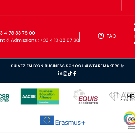
33 4 78 33 78 00
FAQ
t & Admissions : +33 4 12 05 87 20
SUIVEZ EMLYON BUSINESS SCHOOL #WEAREMAKERS ✨
IMAGE
IMAGE
IMAGE
IMAG
IMAGE