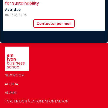
for Sustainability
Astrid Lo
06 07 35 21 98
Contacter par mail
Image
NEWSROOM
AGENDA
ALUMNI
FAIRE UN DON À LA FONDATION EMLYON