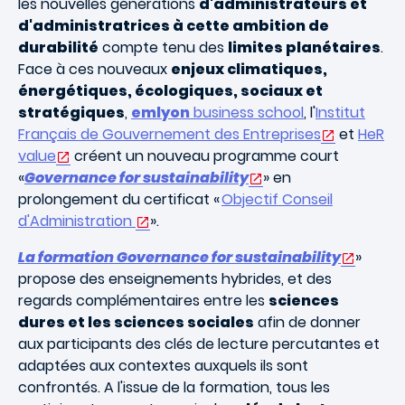
les nouvelles générations
d'administrateurs et
d'administratrices à cette ambition de
durabilité
compte tenu des
limites planétaires
.
Face à ces nouveaux
enjeux climatiques,
énergétiques, écologiques, sociaux et
stratégiques
,
emlyon
business school
, l'
Institut
Français de Gouvernement des Entreprises
et
HeR
value
créent un nouveau programme court
«
Governance for sustainability
» en
prolongement du certificat «
Objectif Conseil
d'Administration
».
La formation Governance for sustainability
»
propose des enseignements hybrides, et des
regards complémentaires entre les
sciences
dures et les sciences sociales
afin de donner
aux participants des clés de lecture percutantes et
adaptées aux contextes auxquels ils sont
confrontés. A l'issue de la formation, tous les