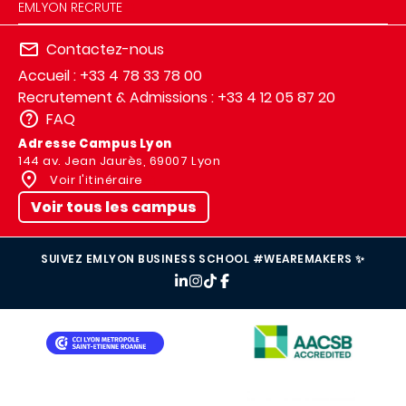
EMLYON RECRUTE
Contactez-nous
Accueil : +33 4 78 33 78 00
Recrutement & Admissions : +33 4 12 05 87 20
FAQ
Adresse Campus Lyon
144 av. Jean Jaurès, 69007 Lyon
Voir l'itinéraire
Voir tous les campus
SUIVEZ EMLYON BUSINESS SCHOOL #WEAREMAKERS ✨
IMAGE
IMAGE
IMAGE
IMAGE