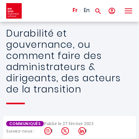
Aller au contenu principal
Fr
En
Durabilité et
gouvernance, ou
comment faire des
administrateurs &
dirigeants, des acteurs
de la transition
Publié le 27 février 2023
COMMUNIQUÉS
Instagram
X
LinkedIn
Suivez-nous :