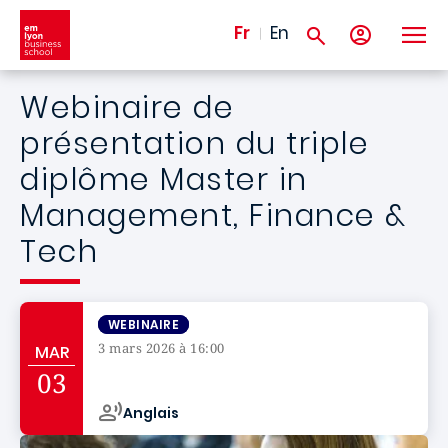
Aller au contenu principal
Fr
En
Webinaire de
présentation du triple
diplôme Master in
Management, Finance &
Tech
WEBINAIRE
3 mars 2026 à 16:00
MAR
Campus de
03
Anglais