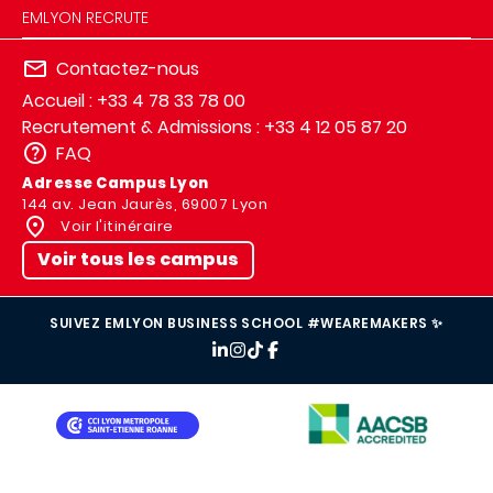
EMLYON RECRUTE
Contactez-nous
Accueil : +33 4 78 33 78 00
Recrutement & Admissions : +33 4 12 05 87 20
FAQ
Adresse Campus Lyon
144 av. Jean Jaurès, 69007 Lyon
Voir l'itinéraire
Voir tous les campus
SUIVEZ EMLYON BUSINESS SCHOOL #WEAREMAKERS ✨
IMAGE
IMAGE
IMAGE
IMAGE