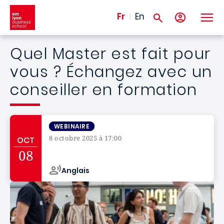
Aller au contenu principal
Fr
En
Quel Master est fait pour
vous ? Échangez avec un
conseiller en formation
WEBINAIRE
8 octobre 2025 à 17:00
OCT
Campus de
08
Anglais