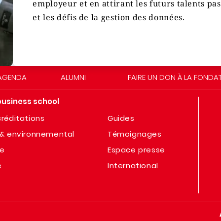
employeur et en attirant les futurs talents pa
et les défis de la gestion des données.
AGENDA
ALUMNI
FAIRE UN DON À LA FONDA
business school
réditations
Guides
& environnemental
Témoignages
te
Espace presse
e
International