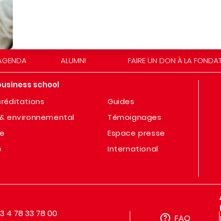
AGENDA
ALUMNI
FAIRE UN DON À LA FONDA
business school
réditations
Guides
& environnemental
Témoignages
te
Espace presse
e
International
33 4 78 33 78 00
FAQ