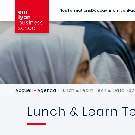
Aller au contenu principal
Nos formations
Découvrir emlyon
Fac
Accueil
Agenda
Lunch & Learn Tech & Data 202
Lunch & Learn T