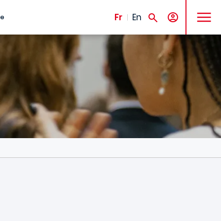
MENU
Fr
En
te