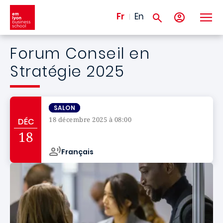
Aller au contenu principal
Fr
En
Forum Conseil en
Stratégie 2025
SALON
18 décembre 2025 à 08:00
DÉC
Campus de
18
Français