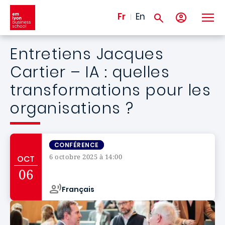
Aller au contenu principal
Fr
En
Entretiens Jacques
Cartier – IA : quelles
transformations pour les
organisations ?
CONFÉRENCE
6 octobre 2025 à 14:00
OCT
Campus de
06
Français