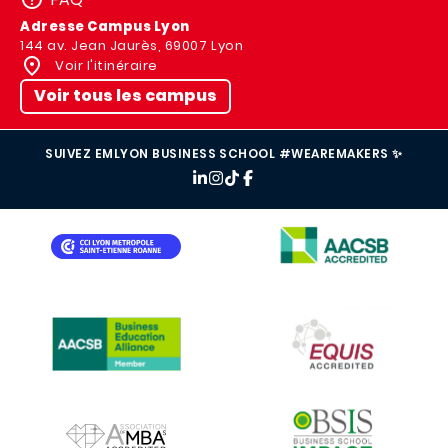
Adresse Campus Lyon
144 av. Jean Jaurès, 69007 Lyon
Voir l'itinéraire
Voir tous les campus
SUIVEZ EMLYON BUSINESS SCHOOL #WEAREMAKERS ✨
IMAGE
IMAGE
IMAGE
IMAGE
IMAGE
IMAGE