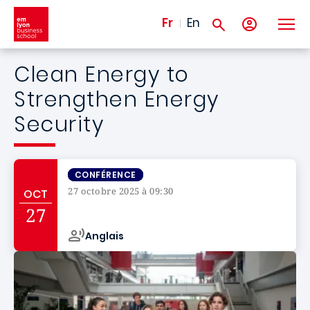
Aller au contenu principal
Fr
En
Clean Energy to
Strengthen Energy
Security
CONFÉRENCE
27 octobre 2025 à 09:30
OCT
Campus de
27
Anglais