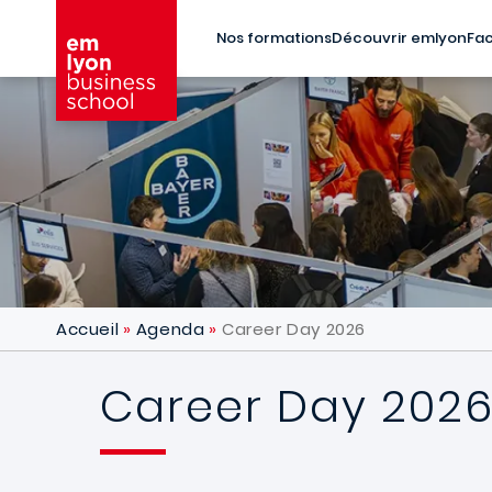
Aller au contenu principal
Nos formations
Découvrir emlyon
Fac
Accueil
Agenda
Career Day 2026
Career Day 202