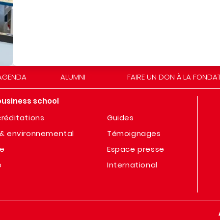
AGENDA
ALUMNI
FAIRE UN DON À LA FONDA
business school
réditations
Guides
& environnemental
Témoignages
te
Espace presse
e
International