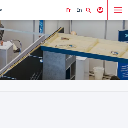
MENU
Fr
En
te