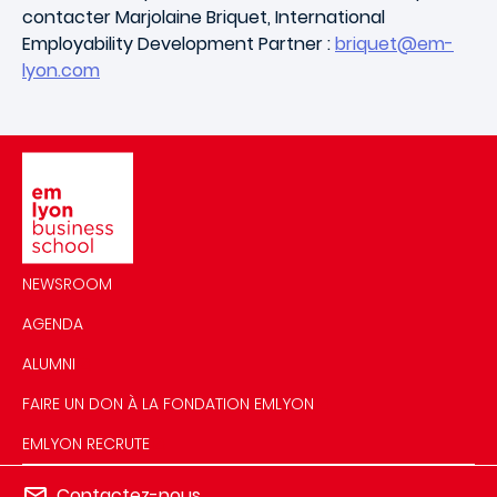
contacter Marjolaine Briquet, International
Employability Development Partner :
briquet@em-
lyon.com
Image
NEWSROOM
AGENDA
ALUMNI
FAIRE UN DON À LA FONDATION EMLYON
EMLYON RECRUTE
Contactez-nous