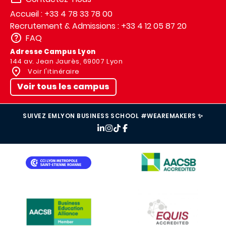
Accueil : +33 4 78 33 78 00
Recrutement & Admissions : +33 4 12 05 87 20
FAQ
Adresse Campus Lyon
144 av. Jean Jaurès, 69007 Lyon
Voir l'itinéraire
Voir tous les campus
SUIVEZ EMLYON BUSINESS SCHOOL #WEAREMAKERS ✨
IMAGE
IMAGE
IMAGE
IMAGE