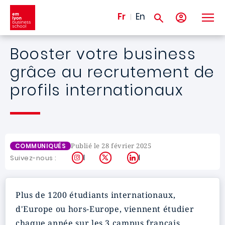
Aller au contenu principal
Fr
En
Booster votre business
grâce au recrutement de
profils internationaux
Publié le 28 février 2025
COMMUNIQUÉS
Instagram
X
LinkedIn
Suivez-nous :
Plus de 1200 étudiants internationaux,
d'Europe ou hors-Europe, viennent étudier
chaque année sur les 3 campus français