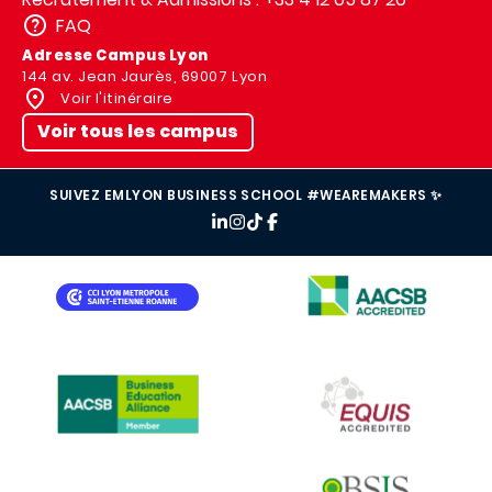
FAQ
Adresse Campus Lyon
144 av. Jean Jaurès, 69007 Lyon
Voir l'itinéraire
Voir tous les campus
SUIVEZ EMLYON BUSINESS SCHOOL #WEAREMAKERS ✨
IMAGE
IMAGE
IMAGE
IMAGE
IMAGE