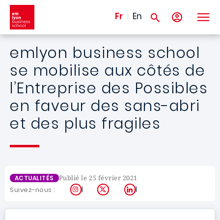
Aller au contenu principal
Fr
En
emlyon business school
se mobilise aux côtés de
l’Entreprise des Possibles
en faveur des sans-abri
et des plus fragiles
Publié le 25 février 2021
ACTUALITÉS
Instagram
X
LinkedIn
Suivez-nous :