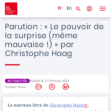
Aller au contenu principal
Fr
En
Parution : « Le pouvoir de
la surprise (même
mauvaise !) » par
Christophe Haag
Publié le 27 février 2025
ACTUALITÉS
Instagram
X
LinkedIn
Suivez-nous :
Le nouveau livre de
Christophe Haag
,