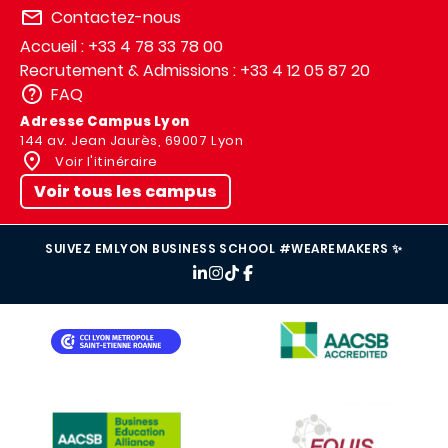
Contactez-nous
Accueil : +33 4 78 33 78 00
Recrutement & Admissions : +33 4 12 05 87 20
FAQ
Adresse Campus Lyon
144 av. Jean Jaurès, 69007 Lyon
Voir l'itinéraire
Voir tous les campus
SUIVEZ EMLYON BUSINESS SCHOOL #WEAREMAKERS ✨
IMAGE
IMAGE
IMAGE
IMAGE