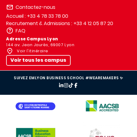
Contactez-nous
Accueil : +33 4 78 33 78 00
Recrutement & Admissions : +33 4 12 05 87 20
FAQ
Adresse Campus Lyon
144 av. Jean Jaurès, 69007 Lyon
Voir l'itinéraire
Voir tous les campus
SUIVEZ EMLYON BUSINESS SCHOOL #WEAREMAKERS ✨
IMAGE
IMAGE
IMAGE
IMAGE