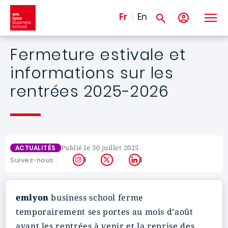
Aller au contenu principal
Fr
En
Fermeture estivale et
informations sur les
rentrées 2025-2026
Publié le 30 juillet 2025
ACTUALITÉS
Instagram
X
LinkedIn
Suivez-nous :
emlyon
business school ferme
temporairement ses portes au mois d’août
avant les rentrées à venir et la reprise des