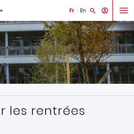
MENU
Fr
En
te
r les rentrées