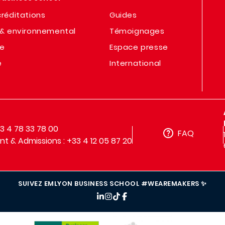
réditations
Guides
& environnemental
Témoignages
te
Espace presse
e
International
33 4 78 33 78 00
FAQ
t & Admissions : +33 4 12 05 87 20
SUIVEZ EMLYON BUSINESS SCHOOL #WEAREMAKERS ✨
IMAGE
IMAGE