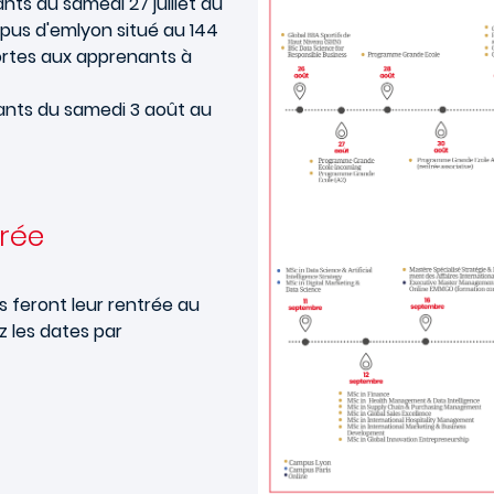
ts du samedi 27 juillet au
pus d'emlyon situé au 144
ortes aux apprenants à
ants du samedi 3 août au
trée
s feront leur rentrée au
z les dates par