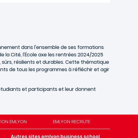
onnement dans l'ensemble de ses formations
 la Cité, l'École axe les rentrées 2024/2025
, sûrs, résilients et durables. Cette thématique
ants de tous les programmes à réfléchir et agir
étudiants et participants et leur donnent
TION EMLYON
EMLYON RECRUTE
Autres sites emlyon business school