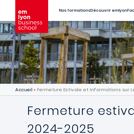
Aller au contenu principal
Nos formations
Découvrir emlyon
Fac
Accueil
Fermeture Estivale et Informations sur 
Fermeture estiva
2024-2025