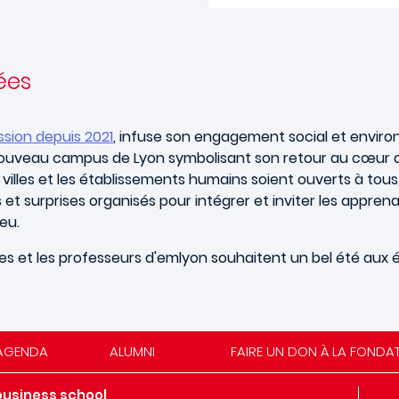
ées
ssion depuis 2021
, infuse son engagement social et envir
u nouveau campus de Lyon symbolisant son retour au cœur de
s villes et les établissements humains soient ouverts à tous
 et surprises organisés pour intégrer et inviter les appren
eu.
ipes et les professeurs d'emlyon souhaitent un bel été aux 
AGENDA
ALUMNI
FAIRE UN DON À LA FONDA
business school