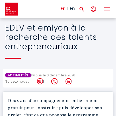
Aller au contenu principal
Fr
En
EDLV et emlyon à la
recherche des talents
entrepreneuriaux
Publié le 3 décembre 2020
ACTUALITÉS
Instagram
X
LinkedIn
Suivez-nous :
Deux ans d’accompagnement entièrement
gratuit pour construire puis développer son
projet, c’est ce que propose le programme