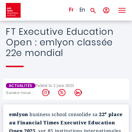
Aller au contenu principal
Fr
En
FT Executive Education
Open : emlyon classée
22e mondial
Publié le 2 juin 2025
ACTUALITÉS
Instagram
X
LinkedIn
Suivez-nous :
e
emlyon
business school consolide sa
22
place
au Financial Times Executive Education
Open 2025
, sur 85 institutions internationales