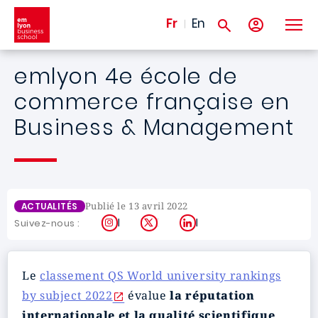
Aller au contenu principal
Fr
En
emlyon 4e école de
commerce française en
Business & Management
Publié le 13 avril 2022
ACTUALITÉS
Instagram
X
LinkedIn
Suivez-nous :
Le
classement QS World university rankings
by subject 2022
évalue
la réputation
internationale et la qualité scientifique