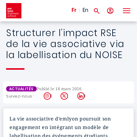
Aller au contenu principal
Fr
En
Structurer l’impact RSE
de la vie associative via
la labellisation du NOISE
Publié le 18 mars 2026
ACTUALITÉS
Instagram
X
LinkedIn
Suivez-nous :
La vie associative d’emlyon poursuit son
engagement en intégrant un modèle de
labellisation des événements étudiants.