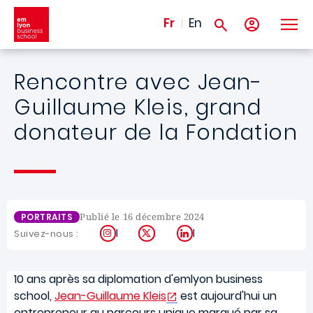
Aller au contenu principal
Fr
En
Rencontre avec Jean-
Guillaume Kleis, grand
donateur de la Fondation
Publié le 16 décembre 2024
PORTRAITS
Instagram
X
LinkedIn
Suivez-nous :
10 ans après sa diplomation d'emlyon business
school,
Jean-Guillaume Kleis
est aujourd'hui un
entrepreneur au parcours unique marqué par sa