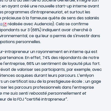
ès 15 ans au sein de la Société Générale, intègre son
t en ayant créé une nouvelle start-up interne avant
es programmes d'intrapreneuriat, et surtout les
précieuse à la fameuse quête de sens des salariés
de
réalisée avec Audencia). Cela se confirme
pondants sur 3 (68%) indiquent avoir cherché à
ironnemental, ce qui leur a permis de s'investir dans
pations personnelles.
teur-intrapreneur un rayonnement en interne qui est
appartenance. En effet, 74% des répondants de notre
e l'entreprise, 66% un sentiment de loyauté plus fort.
révoit de valoriser ses participants, par exemple, avec
étences acquises durant leurs parcours. L’emlyon
 un certificat issu de la prestigieuse école ; un gage
er les parcours professionnels dans l’entreprise
Je me suis senti reboosté personnellement et
ur de la FDJ “certifié intrapreneur”.