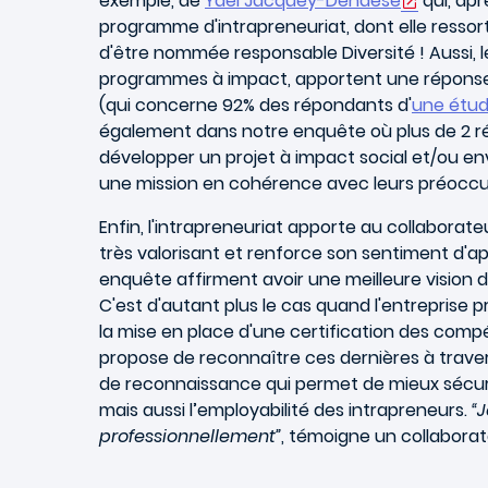
exemple, de
Yael Jacquey-Dehaese
qui, apr
programme d'intrapreneuriat, dont elle ressor
d'être nommée responsable Diversité ! Aussi, l
programmes à impact, apportent une réponse 
(qui concerne 92% des répondants d'
une étu
également dans notre enquête où plus de 2 ré
développer un projet à impact social et/ou env
une mission en cohérence avec leurs préoccu
Enfin, l'intrapreneuriat apporte au collabora
très valorisant et renforce son sentiment d'
enquête affirment avoir une meilleure vision d
C'est d'autant plus le cas quand l'entreprise p
la mise en place d'une certification des comp
propose de reconnaître ces dernières à travers
de reconnaissance qui permet de mieux sécuris
mais aussi l’employabilité des intrapreneurs.
“
professionnellement”
, témoigne un collaborate