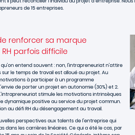
il peut réconcilier l’individu au projet d’entreprise. Nou
apreneurs de 15 entreprises.
 de renforcer sa marque
H parfois difficile
on entend souvent : non, l'intrapreneuriat n'attire
ur le temps de travail est alloué au projet. Au
s motivations à participer à un programme
 L'envie de porter un projet en autonomie (30%) et 2.
L'intrapreneuriat stimule les motivations intrinsèques
lle dynamique positive au service du projet commun.
tion au défi RH du désengagement au travail.
velles perspectives aux talents de l'entreprise qui
 dans les carrières linéaires. Ce qui a été le cas, par