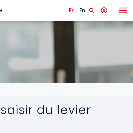
MENU
Fr
En
te
aisir du levier