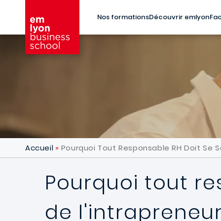
Aller au contenu principal
Nos formations
Découvrir emlyon
Fac
Accueil
Pourquoi Tout Responsable RH Doit Se Sais
Pourquoi tout res
de l'intrapreneuri