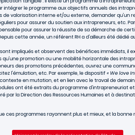
plication tangible : il existe un programme d'intrapreneu
ur intégrer le programme aux objectifs annuels des intra
 de valorisation interne et/ou externe, demander qu'un re
éguliers pour assurer du soutien aux intrapreneurs, etc. Pa
spensable pour assurer la réussite de sa démarche de ce
 Depuis cette année, un référent RH a d'ailleurs été dédié a
ont impliqués et observent des bénéfices immédiats, il ex
us qu'une promotion ou une mobilité horizontale des intra
preneurs des promotions précédentes, ouvrez une communa
ez l'émulation, etc. Par exemple, le dispositif
« We love I
 contexte en mutation, et en lien avec le travail de demai
 modules ont été extraits du programme d'intrapreneuriat et
é par la Direction des Ressources Humaines et à destinati
 que ces programmes rayonnent plus et mieux, et la bonne