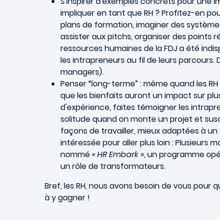
S'inspirer d'exemples concrets pour une im
impliquer en tant que RH ? Profitez-en po
plans de formation, imaginer des systèmes
assister aux pitchs, organiser des points r
ressources humaines de la FDJ a été indi
les intrapreneurs au fil de leurs parcours.
managers).
Penser “long-terme” : même quand les RH s
que les bienfaits auront un impact sur pl
d'expérience, faites témoigner les intra
solitude quand on monte un projet et suscit
façons de travailler, mieux adaptées à un
intéressée pour aller plus loin : Plusieurs
nommé
« HR Embark »
, un programme opér
un rôle de transformateurs.
Bref, les RH, nous avons besoin de vous pour
à y gagner !