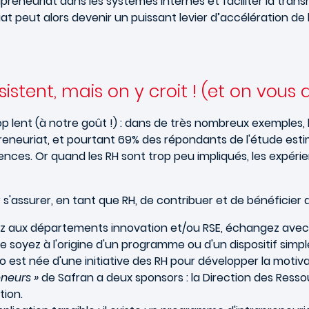
rapreneuriat dans les systèmes internes et faciliter la tr
iat peut alors devenir un puissant levier d’accélération de 
sistent, mais on y croit ! (et on vous
op lent (à notre goût !) : dans de très nombreux exemples,
eneuriat, et pourtant 69% des répondants de l'étude estim
ces. Or quand les RH sont trop peu impliqués, les expérie
r s'assurer, en tant que RH, de contribuer et de bénéficier
parlez aux départements innovation et/ou RSE, échangez avec
oire soyez à l'origine d'un programme ou d'un dispositif sim
t née d'une initiative des RH pour développer la motivatio
eneurs »
de Safran a deux sponsors : la Direction des Ress
tion.