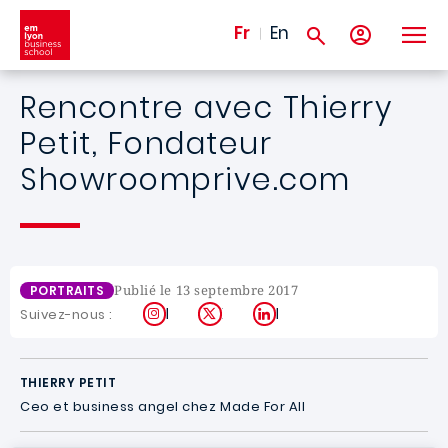
Aller au contenu principal
Fr
En
Rencontre avec Thierry
Petit, Fondateur
Showroomprive.com
Publié le 13 septembre 2017
PORTRAITS
Instagram
X
LinkedIn
Suivez-nous :
THIERRY PETIT
Ceo et business angel chez Made For All