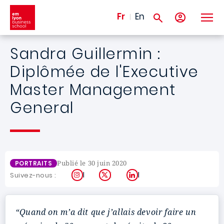
Aller au contenu principal
Fr
En
Sandra Guillermin :
Diplômée de l'Executive
Master Management
General
Publié le 30 juin 2020
PORTRAITS
Instagram
X
LinkedIn
Suivez-nous :
“Quand on m’a dit que j’allais devoir faire un