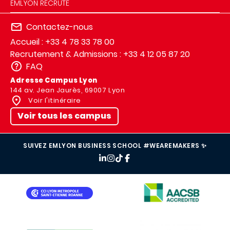
EMLYON RECRUTE
Contactez-nous
Accueil : +33 4 78 33 78 00
Recrutement & Admissions : +33 4 12 05 87 20
FAQ
Adresse Campus Lyon
144 av. Jean Jaurès, 69007 Lyon
Voir l'itinéraire
Voir tous les campus
SUIVEZ EMLYON BUSINESS SCHOOL #WEAREMAKERS ✨
IMAGE
IMAGE
IMAGE
IMAGE