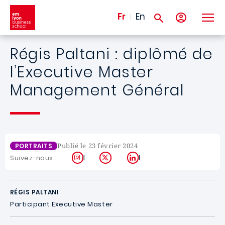
Aller au contenu principal
Fr
En
Régis Paltani : diplômé de
l’Executive Master
Management Général
Publié le 23 février 2024
PORTRAITS
Instagram
X
LinkedIn
Suivez-nous :
RÉGIS PALTANI
Participant Executive Master