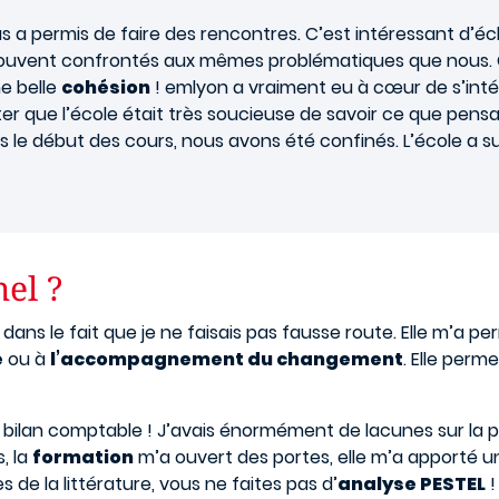
 a permis de faire des rencontres. C’est intéressant d’éc
ouvent confrontés aux mêmes problématiques que nous. C
e belle
cohésion
! emlyon a vraiment eu à cœur de s’int
ter que l’école était très soucieuse de savoir ce que pensa
ès le début des cours, nous avons été confinés. L’école a 
nel ?
ns le fait que je ne faisais pas fausse route. Elle m’a per
e
ou à
l’accompagnement du changement
. Elle perm
 un bilan comptable ! J’avais énormément de lacunes sur la p
, la
formation
m’a ouvert des portes, elle m’a apporté 
de la littérature, vous ne faites pas d’
analyse PESTEL
!