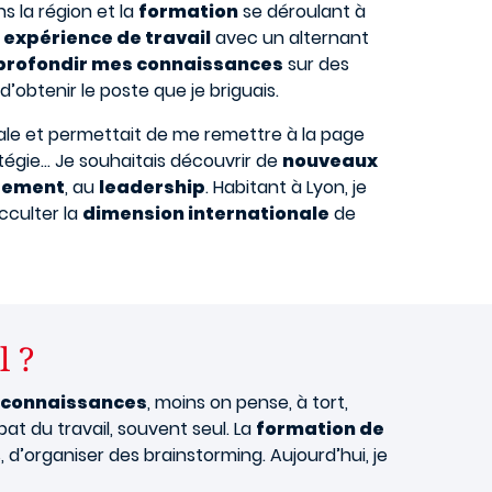
s la région et la
formation
se déroulant à
e
expérience de travail
avec un alternant
profondir mes connaissances
sur des
obtenir le poste que je briguais.
iale et permettait de me remettre à la page
tratégie… Je souhaitais découvrir de
nouveaux
ement
, au
leadership
. Habitant à Lyon, je
cculter la
dimension internationale
de
l ?
connaissances
, moins on pense, à tort,
at du travail, souvent seul. La
formation de
 d’organiser des brainstorming. Aujourd’hui, je