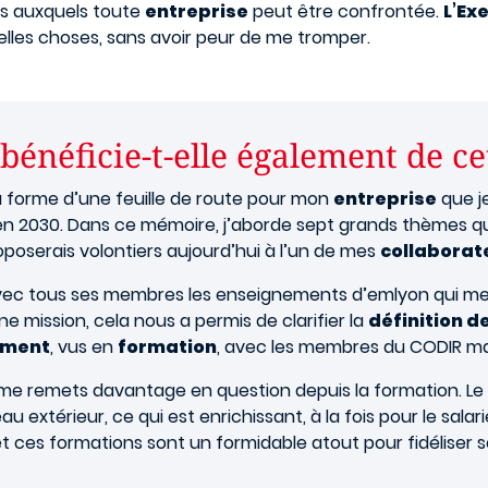
ns auxquels toute
entreprise
peut être confrontée.
L’Ex
lles choses, sans avoir peur de me tromper.
 bénéficie-t-elle également de c
 forme d’une feuille de route pour mon
entreprise
que j
n 2030. Dans ce mémoire, j’aborde sept grands thèmes que
oposerais volontiers aujourd’hui à l’un de mes
collaborat
vec tous ses membres les enseignements d’emlyon qui me s
ne mission, cela nous a permis de clarifier la
définition d
ment
, vus en
formation
, avec les membres du CODIR m
je me remets davantage en question depuis la formation. L
extérieur, ce qui est enrichissant, à la fois pour le salar
t ces formations sont un formidable atout pour fidéliser s