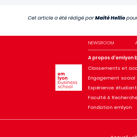
Cet article a été rédigé par
Maïté Hellio
pou
NEWSROOM
A propos d'emlyon 
Image
Classements et acc
Engagement social 
Expérience étudian
Faculté & Recherch
Fondation emlyon