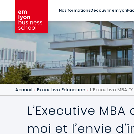
Aller au contenu principal
Nos formations
Découvrir emlyon
Fac
Accueil
Executive Education
L’Executive MBA D
L’Executive MBA
moi et l’envie d