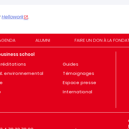
r
Hellowork
.
AGENDA
ALUMNI
FAIRE UN DON À LA FONDA
business school
réditations
Guides
& environnemental
Témoignages
te
Espace presse
e
International