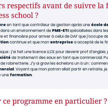
s respectifs avant de suivre la
ess school ?
ère
en tant que contrôleur de gestion après une
école 
s, dans un environnement de
PME-ETI
spécialisées dans les
e et financière pour arriver à celui de DAF que j’occupe d
tion
continue et que mon
entreprise
a accepté de le f
que : j’ai fait une licence LLCE pour devenir prof d’anglais,
ciété
de traitement des eaux en tant que commercial. Puis,
e robinetterie. J’y ai gravi les échelons un à un : commerc
mercial
. Voyant que mon patron allait partir en retraite, j
ve une
formation
.
r ce programme en particulier 