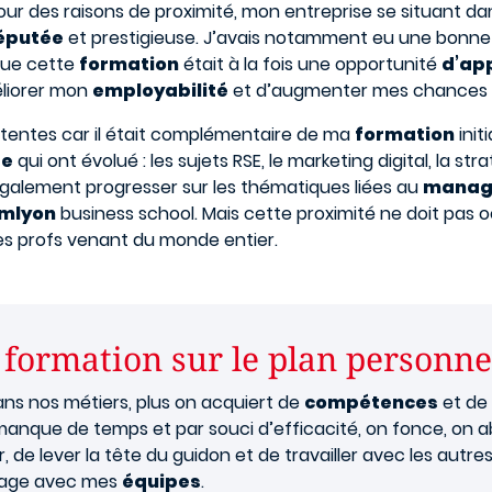
r des raisons de proximité, mon entreprise se situant dan
réputée
et prestigieuse. J’avais notamment eu une bonn
 que cette
formation
était à la fois une opportunité
d’ap
méliorer mon
employabilité
et d’augmenter mes chances d’
tentes car il était complémentaire de ma
formation
init
se
qui ont évolué : les sujets RSE, le marketing digital, la s
 également progresser sur les thématiques liées au
manag
mlyon
business school. Mais cette proximité ne doit pas o
des profs venant du monde entier.
 formation sur le plan personne
ans nos métiers, plus on acquiert de
compétences
et de
r manque de temps et par souci d’efficacité, on fonce, on ab
de lever la tête du guidon et de travailler avec les autres,
ntage avec mes
équipes
.