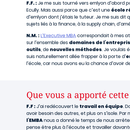
F.F. :
Je me suis tourné vers emlyon d’abord pou
Ecully. Mais aussi parce que c’est une
école 
d’emlyon dont j’étais le tuteur. Je me suis dit
sujets liés à la finance, à la supply chain, d’a
N.M. :
L’Executive MBA
correspondait à mes at
sur l’ensemble des
domaines de l’entrepri
outils
, de
nouvelles méthodes
. Je voulais
suis naturellement allée frapper à la porte d’
e
l’école, car nous avons eu la chance d’avoir 
Que vous a apporté cette
F.F :
J’ai redécouvert le
travail en équipe
. D
avoir besoin des autres, et plus on s’isole. Pa
l’EMBA
nous a donné le temps de nous arrêter, 
pense être plus à l’écoute et travailler dava