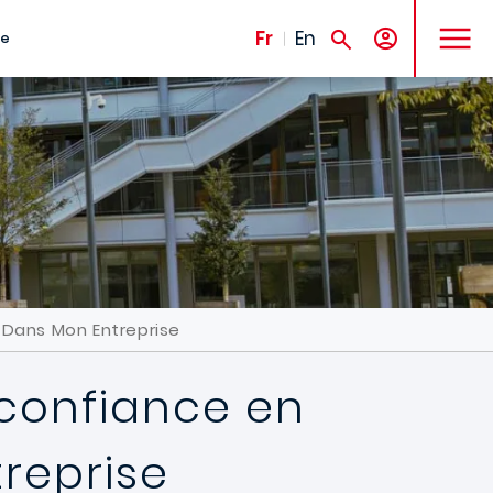
MENU
Fr
En
te
 Dans Mon Entreprise
 confiance en
treprise