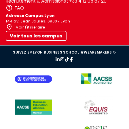
Recrutement & Admissions : +33 4 12 05 87 20
FAQ
Adresse Campus Lyon
144 av. Jean Jaurès, 69007 Lyon
Voir l'itinéraire
Voir tous les campus
SUIVEZ EMLYON BUSINESS SCHOOL #WEAREMAKERS ✨
IMAGE
IMAGE
IMAGE
IMAGE
IMAGE