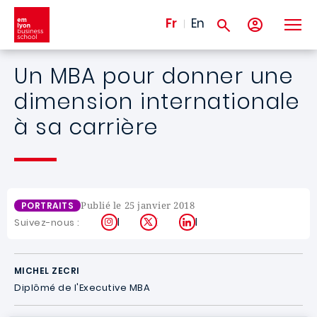
Aller au contenu principal
Fr
En
Un MBA pour donner une
dimension internationale
à sa carrière
Publié le 25 janvier 2018
PORTRAITS
Instagram
X
LinkedIn
Suivez-nous :
MICHEL ZECRI
Diplômé de l'Executive MBA