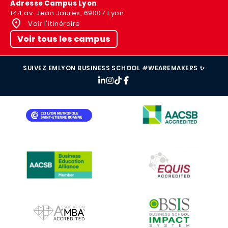
Adresse Campus Lyon
144 av. Jean Jaurès, 69007 Lyon
Voir l'itinéraire
Voir tous les campus
SUIVEZ EMLYON BUSINESS SCHOOL #WEAREMAKERS ✨
IMAGE
IMAGE
IMAGE
IMAGE
IMAGE
IMAGE