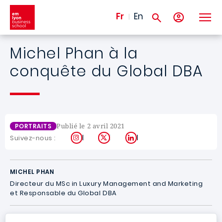
Aller au contenu principal
Fr
En
Michel Phan à la
conquête du Global DBA
Publié le 2 avril 2021
PORTRAITS
Instagram
X
LinkedIn
Suivez-nous :
MICHEL PHAN
Directeur du
MSc in Luxury Management and Marketing
et R
esponsable du
Global DBA