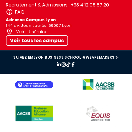
Recrutement & Admissions : +33 4 12 05 87 20
FAQ
Adresse Campus Lyon
144 av. Jean Jaurès, 69007 Lyon
Voir l'itinéraire
Voir tous les campus
SUIVEZ EMLYON BUSINESS SCHOOL #WEAREMAKERS ✨
IMAGE
IMAGE
IMAGE
IMAGE