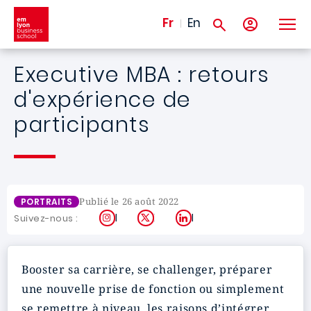
Aller au contenu principal
Fr
En
Executive MBA : retours
d'expérience de
participants
Publié le 26 août 2022
PORTRAITS
Instagram
X
LinkedIn
Suivez-nous :
Booster sa carrière, se challenger, préparer
une nouvelle prise de fonction ou simplement
se remettre à niveau, les raisons d’intégrer