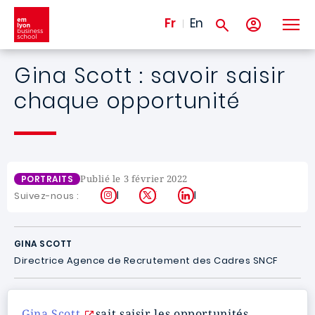
Aller au contenu principal
Fr
En
Gina Scott : savoir saisir
chaque opportunité
Publié le 3 février 2022
PORTRAITS
Instagram
X
LinkedIn
Suivez-nous :
GINA SCOTT
Directrice Agence de Recrutement des Cadres SNCF
Gina Scott
sait saisir les opportunités.