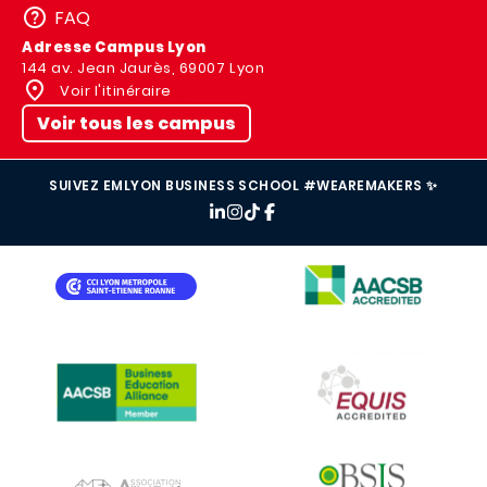
FAQ
Adresse Campus Lyon
144 av. Jean Jaurès, 69007 Lyon
Voir l'itinéraire
Voir tous les campus
SUIVEZ EMLYON BUSINESS SCHOOL #WEAREMAKERS ✨
IMAGE
IMAGE
IMAGE
IMAGE
IMAGE