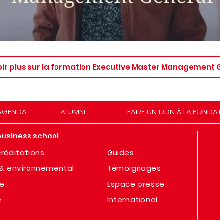
oir plus sur la formation Executive Master Management 
AGENDA
ALUMNI
FAIRE UN DON À LA FONDA
business school
réditations
Guides
& environnemental
Témoignages
te
Espace presse
e
International