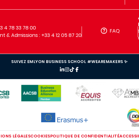
33 4 78 33 78 00
FAQ
t & Admissions : +33 4 12 05 87 20
SUIVEZ EMLYON BUSINESS SCHOOL #WEAREMAKERS ✨
IMAGE
IMAGE
IMAGE
IMAG
IMAGE
IONS LÉGALES
COOKIES
POLITIQUE DE CONFIDENTIALITÉ
ACCESSIB