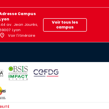
Adresse Campus
Lyon
Voir tous les
144 av. Jean Jaurès,
campus
69007 Lyon
Voir l'itinéraire
IMAGE
IMAGE
E
ILITÉ