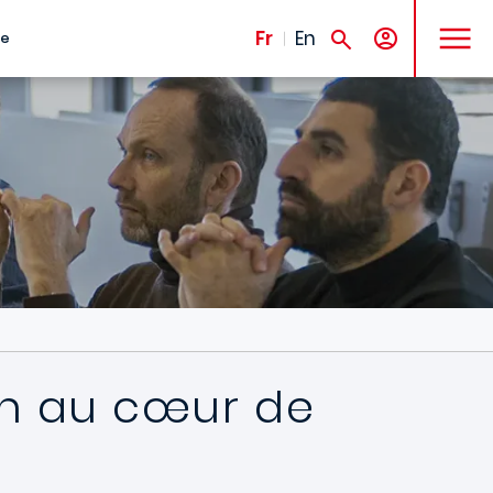
MENU
Fr
En
te
ion au cœur de