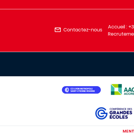
Accueil : +
Contactez-nous
Recrutemen
IMAGE
IMAGE
IMAGE
MENT