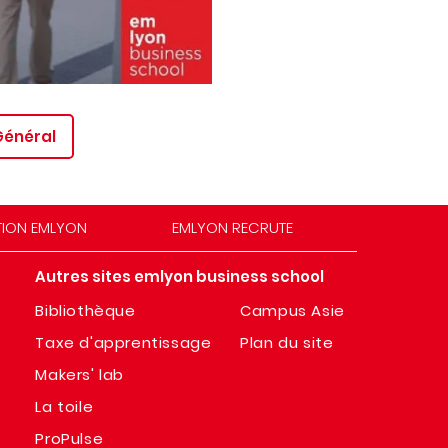
Général
TION EMLYON
EMLYON RECRUTE
Autres sites emlyon business school
Bibliothèque
Campus Asie
Taxe d'apprentissage
Plan du site
Makers' lab
La toile
ProPulse