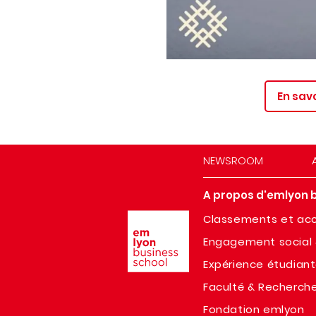
En sav
NEWSROOM
A propos d'emlyon 
Image
Classements et acc
Engagement social 
Expérience étudian
Faculté & Recherch
Fondation emlyon