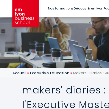
Aller au contenu principal
Nos formations
Découvrir emlyon
Fac
Accueil
Executive Education
Makers' Diaries : 
makers' diaries 
l’Executive Mast