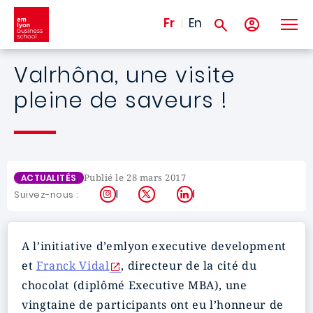
Aller au contenu principal
Fr
En
Valrhôna, une visite
pleine de saveurs !
Publié le 28 mars 2017
ACTUALITÉS
Instagram
X
LinkedIn
Suivez-nous :
A l’initiative d’emlyon executive development
et
Franck Vidal
, directeur de la cité du
chocolat (diplômé Executive MBA), une
vingtaine de participants ont eu l’honneur de