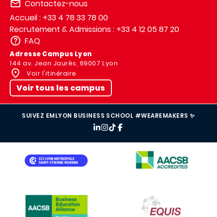
Contactez-nous
Accueil : +33 4 78 33 78 00
Recrutement & Admissions : +33 4 12 05 87 20
FAQ
Adresse Campus Lyon
144 av. Jean Jaurès, 69007 Lyon
Voir l'itinéraire
Voir tous les campus
SUIVEZ EMLYON BUSINESS SCHOOL #WEAREMAKERS ✨
IMAGE
IMAGE
IMAGE
IMAGE