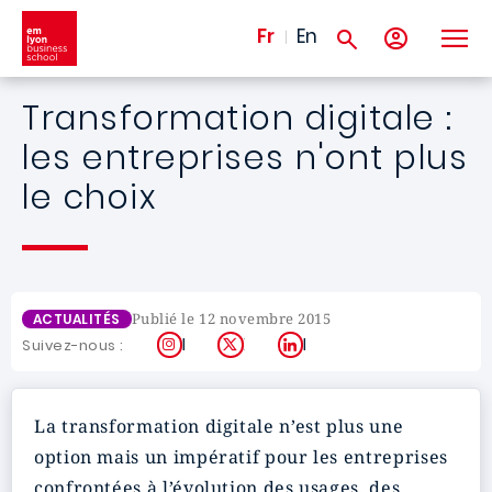
Aller au contenu principal
Fr
En
Transformation digitale :
les entreprises n'ont plus
le choix
Publié le 12 novembre 2015
ACTUALITÉS
Instagram
X
LinkedIn
Suivez-nous :
La transformation digitale n’est plus une
option mais un impératif pour les entreprises
confrontées à l’évolution des usages, des