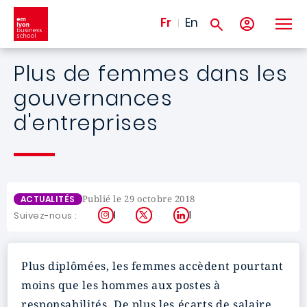
Aller au contenu principal
Fr
En
Plus de femmes dans les
gouvernances
d'entreprises
Publié le 29 octobre 2018
ACTUALITÉS
Instagram
X
LinkedIn
Suivez-nous :
Plus diplômées, les femmes accèdent pourtant
moins que les hommes aux postes à
responsabilités. De plus les écarts de salaire