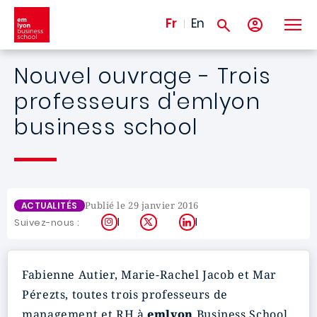
Aller au contenu principal
Fr
En
Nouvel ouvrage - Trois
professeurs d'emlyon
business school
Publié le 29 janvier 2016
ACTUALITÉS
Instagram
X
LinkedIn
Suivez-nous :
Fabienne Autier, Marie-Rachel Jacob et Mar
Pérezts, toutes trois professeurs de
management et RH à
emlyon
Business School