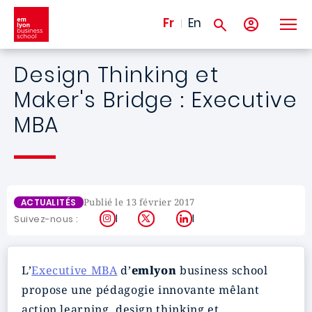
Aller au contenu principal
Fr
En
Design Thinking et
Maker's Bridge : Executive
MBA
Publié le 13 février 2017
ACTUALITÉS
Instagram
X
LinkedIn
Suivez-nous :
L’
Executive MBA
d’
emlyon
business school
propose une pédagogie innovante mêlant
action learning, design thinking et