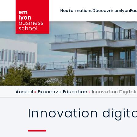
Aller au contenu principal
Nos formations
Découvrir emlyon
Fac
Accueil
Executive Education
Innovation Digital
Innovation digit