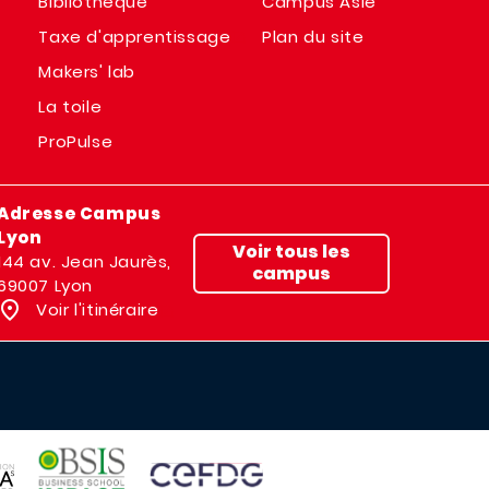
Bibliothèque
Campus Asie
Taxe d'apprentissage
Plan du site
Makers' lab
La toile
ProPulse
Adresse Campus
Lyon
Voir tous les
144 av. Jean Jaurès,
campus
69007 Lyon
Voir l'itinéraire
IMAGE
IMAGE