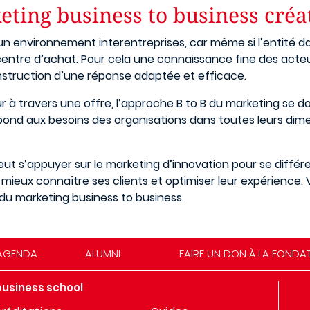
ing business to business créat
 environnement interentreprises, car même si l’entité dans 
centre d’achat. Pour cela une connaissance fine des acteu
onstruction d’une réponse adaptée et efficace.
ur à travers une offre, l’approche B to B du marketing se 
épond aux besoins des organisations dans toutes leurs dim
 peut s’appuyer sur le marketing d’innovation pour se diffé
r mieux connaître ses clients et optimiser leur expérience
u marketing business to business.
AGENDA
ALUMNI
FAIRE UN DON À LA FONDA
business school