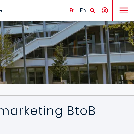
MENU
Fr
En
te
 marketing BtoB