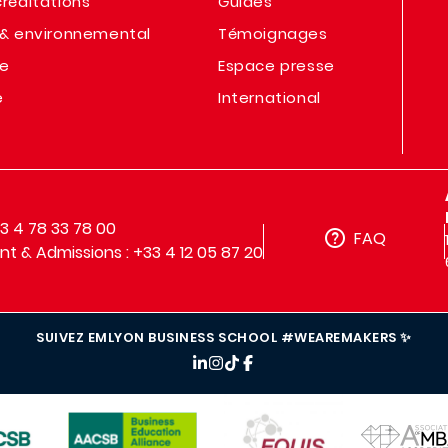
réditations
Guides
& environnemental
Témoignages
te
Espace presse
e
International
33 4 78 33 78 00
FAQ
t & Admissions : +33 4 12 05 87 20
SUIVEZ EMLYON BUSINESS SCHOOL #WEAREMAKERS ✨
IMAGE
IMAGE
IMAGE