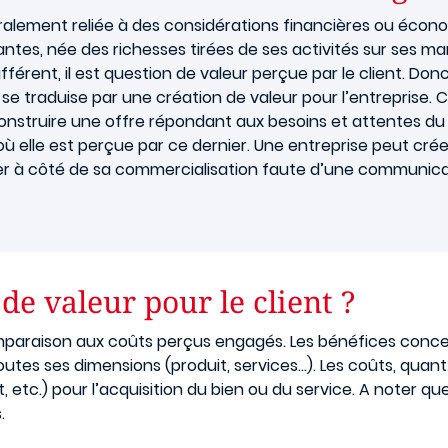
alement reliée à des considérations financières ou économ
nantes, née des richesses tirées de ses activités sur ses m
érent, il est question de valeur perçue par le client. Donc
se traduise par une création de valeur pour l’entreprise. 
 et construire une offre répondant aux besoins et attentes
 où elle est perçue par ce dernier. Une entreprise peut cré
ser à côté de sa commercialisation faute d’une communicat
de valeur pour le client ?
mparaison aux coûts perçus engagés. Les bénéfices concer
outes ses dimensions (produit, services…). Les coûts, quant 
 etc.) pour l’acquisition du bien ou du service. A noter qu
s.