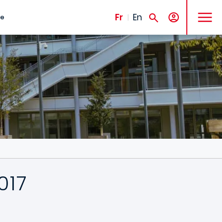
MENU
Fr
En
te
017