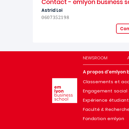
Contact - emlyon business s
Astrid Loi
0607352198
Con
NEWSROOM
A propos d'emlyon 
Image
Classements et acc
Engagement social 
Expérience étudian
Faculté & Recherch
Fondation emlyon