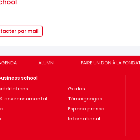
chool
tacter par mail
AGENDA
ALUMNI
FAIRE UN DON À LA FONDA
business school
réditations
Guides
& environnemental
Témoignages
te
Espace presse
e
International