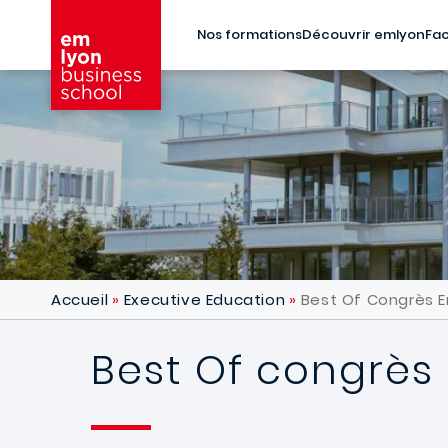
Aller au contenu principal
Nos formations
Découvrir emlyon
Fac
Accueil
Executive Education
Best Of Congrès En
Best Of congrès 